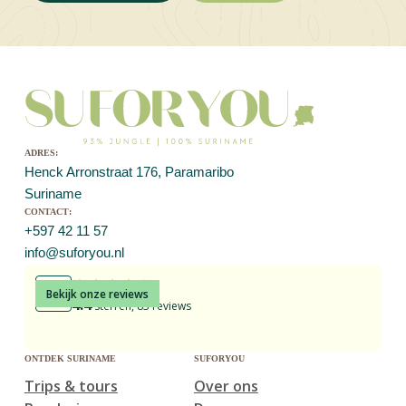
adres:
Henck Arronstraat 176, Paramaribo
Suriname
contact:
+597 42 11 57
info@suforyou.nl
Bekijk onze reviews
4.4
sterren, 83 reviews
ontdek suriname
suforyou
Trips & tours
Over ons