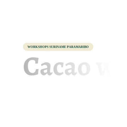
Workshops Suriname Paramaribo
Cacao w