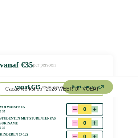
vanaf €
35
per persoon
tourvariant
vanaf €
35
per persoon
Start aanvraag
Cacao workshop | 2026 WEER UITVOERBAAR
Volwassenen
€
35
Studenten met studentenpas
suriname
€
35
Kinderen (3-12)