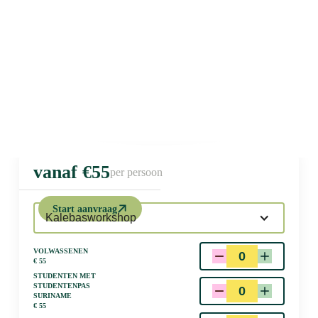
vanaf €
55
per persoon
tourvariant
Start aanvraag
Kalebasworkshop
Volwassenen
€
55
Studenten met
studentenpas
suriname
€
55