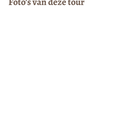
Foto’s van deze tour
lees het volledige programma