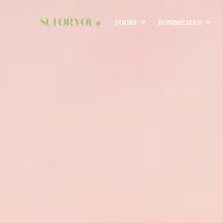
tours
rondreizen