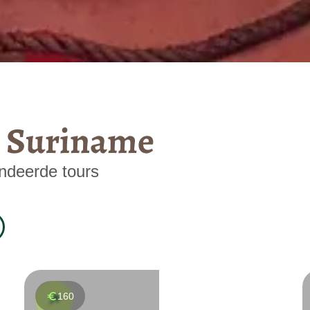
n Suriname
ndeerde tours
160