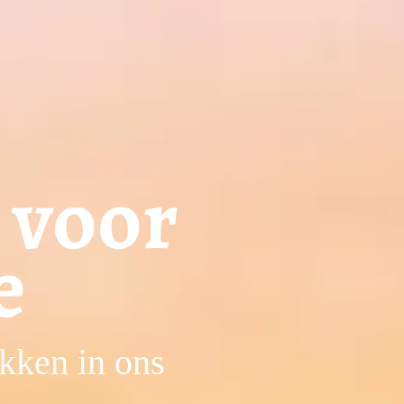
sche
en