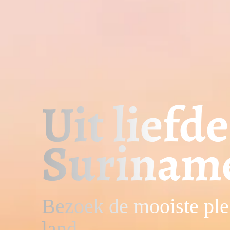
Fantasti
rondreiz
Individueel & op maat