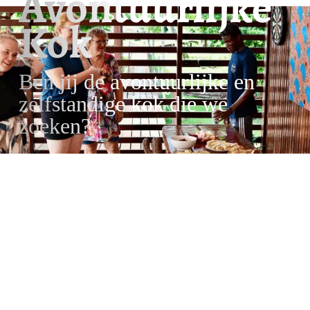
Avontuurlijke
Kok
Ben jij de avontuurlijke en
zelfstandige kok die we
zoeken?