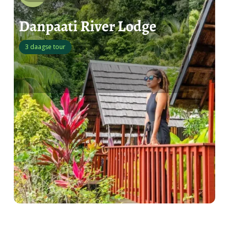
Danpaati River Lodge
3 daagse tour