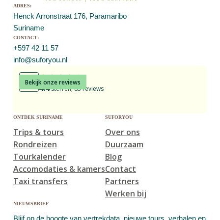
adres:
Henck Arronstraat 176, Paramaribo
Suriname
contact:
+597 42 11 57
info@suforyou.nl
Bekijk onze reviews
4.4
sterren, 83 reviews
ontdek suriname
suforyou
Trips & tours
Over ons
Rondreizen
Duurzaam
Tourkalender
Blog
Accomodaties & kamers
Contact
Taxi transfers
Partners
Werken bij
nieuwsbrief
Blijf op de hoogte van vertrekdata, nieuwe tours, verhalen en