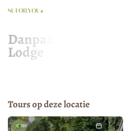
🇳🇱
Danpaati River
Lodge
Tours op deze locatie
380