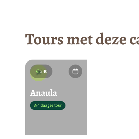
Tours met deze c
340
Anaula
3/4 daagse tour