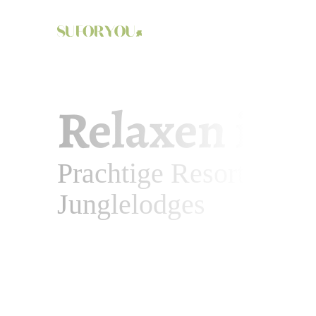
tours
rondreizen
Relaxen in 
Prachtige Resorts en R
Junglelodges