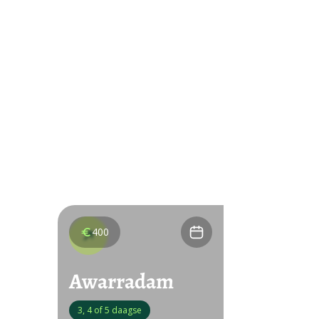
400
Awarradam
3, 4 of 5 daagse