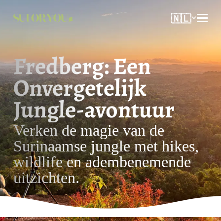
🇳🇱
Fredberg: Een
Onvergetelijk
Jungle-avontuur
Verken de magie van de
Surinaamse jungle met hikes,
wildlife en adembenemende
uitzichten.