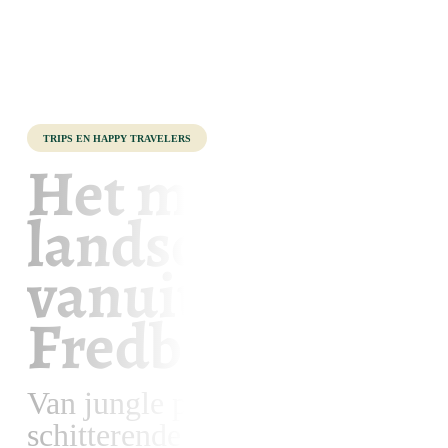
Trips en Happy travelers
Het mooie
landschap
vanuit de
Fredberg
Van jungle paden tot
schitterende uitzichten