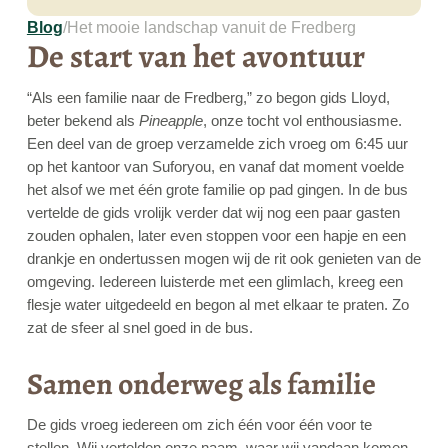
Blog
/
Het mooie landschap vanuit de Fredberg
De start van het avontuur
“Als een familie naar de Fredberg,” zo begon gids Lloyd,
beter bekend als
Pineapple
, onze tocht vol enthousiasme.
Een deel van de groep verzamelde zich vroeg om 6:45 uur
op het kantoor van Suforyou, en vanaf dat moment voelde
het alsof we met één grote familie op pad gingen. In de bus
vertelde de gids vrolijk verder dat wij nog een paar gasten
zouden ophalen, later even stoppen voor een hapje en een
drankje en ondertussen mogen wij de rit ook genieten van de
omgeving. Iedereen luisterde met een glimlach, kreeg een
flesje water uitgedeeld en begon al met elkaar te praten. Zo
zat de sfeer al snel goed in de bus.
Samen onderweg als familie
De gids vroeg iedereen om zich één voor één voor te
stellen. Wij vertelden onze naam, waar wij vandaan komen