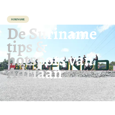
Suriname
De Suriname
tips &
hotspots van
Adriaan