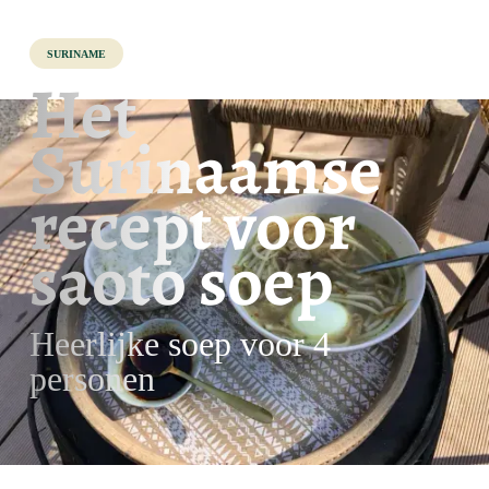
Suriname
Het
Surinaamse
recept voor
saoto soep
Heerlijke soep voor 4
personen