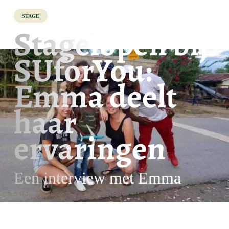
Stage
Stagelopen bij
SUforYou:
Emma deelt
haar
ervaringen
Een interview met Emma